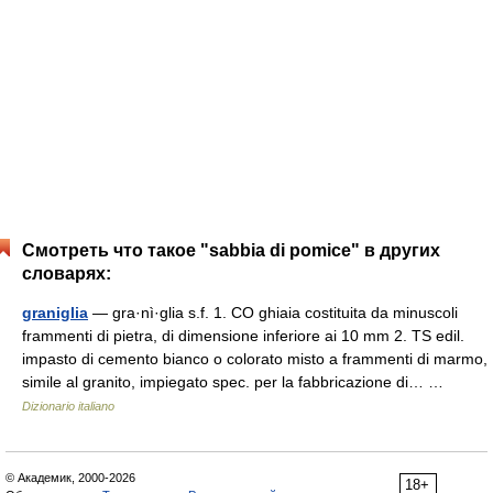
Смотреть что такое "sabbia di pomice" в других
словарях:
graniglia
— gra·nì·glia s.f. 1. CO ghiaia costituita da minuscoli
frammenti di pietra, di dimensione inferiore ai 10 mm 2. TS edil.
impasto di cemento bianco o colorato misto a frammenti di marmo,
simile al granito, impiegato spec. per la fabbricazione di… …
Dizionario italiano
© Академик, 2000-2026
18+